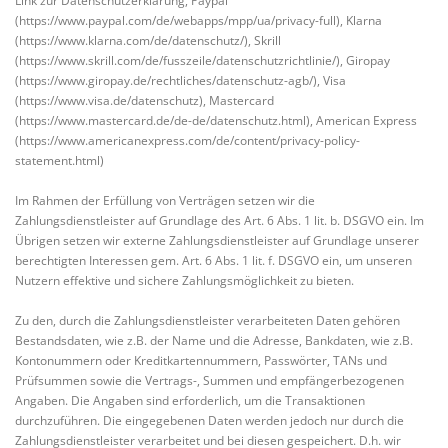
Link zur Datenschutzerklärung, Paypal
(https://www.paypal.com/de/webapps/mpp/ua/privacy-full), Klarna
(https://www.klarna.com/de/datenschutz/), Skrill
(https://www.skrill.com/de/fusszeile/datenschutzrichtlinie/), Giropay
(https://www.giropay.de/rechtliches/datenschutz-agb/), Visa
(https://www.visa.de/datenschutz), Mastercard
(https://www.mastercard.de/de-de/datenschutz.html), American Express
(https://www.americanexpress.com/de/content/privacy-policy-
statement.html)
Im Rahmen der Erfüllung von Verträgen setzen wir die
Zahlungsdienstleister auf Grundlage des Art. 6 Abs. 1 lit. b. DSGVO ein. Im
Übrigen setzen wir externe Zahlungsdienstleister auf Grundlage unserer
berechtigten Interessen gem. Art. 6 Abs. 1 lit. f. DSGVO ein, um unseren
Nutzern effektive und sichere Zahlungsmöglichkeit zu bieten.
Zu den, durch die Zahlungsdienstleister verarbeiteten Daten gehören
Bestandsdaten, wie z.B. der Name und die Adresse, Bankdaten, wie z.B.
Kontonummern oder Kreditkartennummern, Passwörter, TANs und
Prüfsummen sowie die Vertrags-, Summen und empfängerbezogenen
Angaben. Die Angaben sind erforderlich, um die Transaktionen
durchzuführen. Die eingegebenen Daten werden jedoch nur durch die
Zahlungsdienstleister verarbeitet und bei diesen gespeichert. D.h. wir