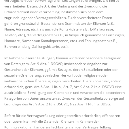
vertraglichen oder vorvertraglichen Leistungen zu erbringen. Die hierbei
verarbeiteten Daten, die Art, der Umfang und der Zweck und die
Erforderlichkeit ihrer Verarbeitung, bestimmen sich nach dem
zugrundeliegenden Vertragsverhältnis. Zu den verarbeiteten Daten
gehören grundsätzlich Bestands- und Stammdaten der Klienten (z.B.,
Name, Adresse, etc.), als auch die Kontaktdaten (z.B., E-Mailadresse,
Telefon, etc.), die Vertragsdaten (z.B., in Anspruch genommene Leistungen,
Honorare, Namen von Kontaktpersonen, etc.) und Zahlungsdaten (z.B.,
Bankverbindung, Zahlungshistorie, etc.).
Im Rahmen unserer Leistungen, können wir ferner besondere Kategorien
von Daten gem. Art. 9 Abs. 1 DSGVO, insbesondere Angaben zur
Gesundheit der Klienten, ggf. mit Bezug zu deren Sexualleben oder der
sexuellen Orientierung, ethnischer Herkunft oder religiösen oder
weltanschaulichen Überzeugungen, verarbeiten. Hierzu holen wir, sofern
erforderlich, gem. Art. 6 Abs. 1 lit. a., Art. 7, Art. 9 Abs. 2 lit. a. DSGVO eine
ausdrückliche Einwilligung der Klienten ein und verarbeiten die besonderen
Kategorien von Daten ansonsten zu Zwecken der Gesundheitsvorsorge auf
Grundlage des Art. 9 Abs. 2 lit h. DSGVO, § 22 Abs. 1 Nr. 1 b. BDSG.
Sofern für die Vertragserfüllung oder gesetzlich erforderlich, offenbaren
oder übermitteln wir die Daten der Klienten im Rahmen der
Kommunikation mit anderen Fachkräften, an der Vertragserfüllung