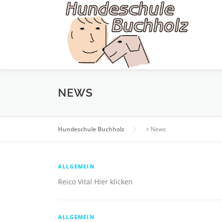
Zum
Inhalt
springen
NEWS
Hundeschule Buchholz
>
News
N
ALLGEMEIN
Reico Vital Hier klicken
e
ALLGEMEIN