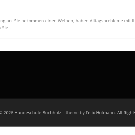
aining an. Sie bekommen einen Welpen, haben Alltagsprobleme mit
 Sie …
 © 2026 Hundeschule Buchholz
–
theme by Felix Hofmann. All Right